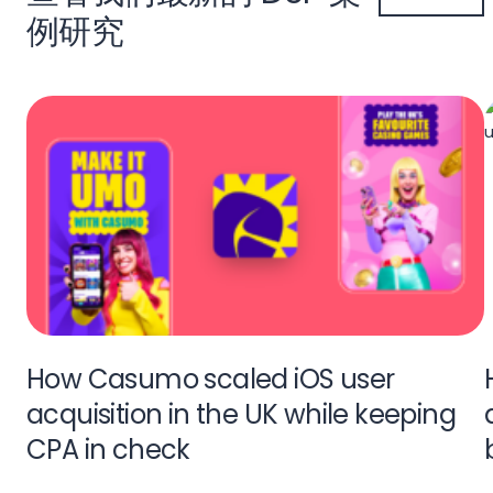
例研究
How Casumo scaled iOS user
acquisition in the UK while keeping
CPA in check