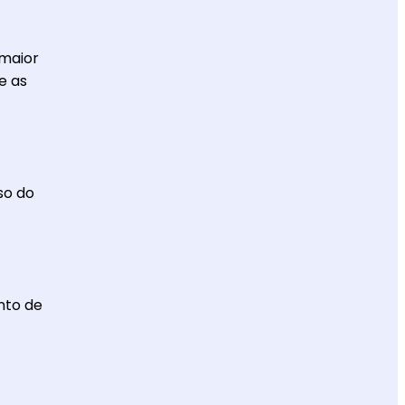
 maior
e as
so do
nto de