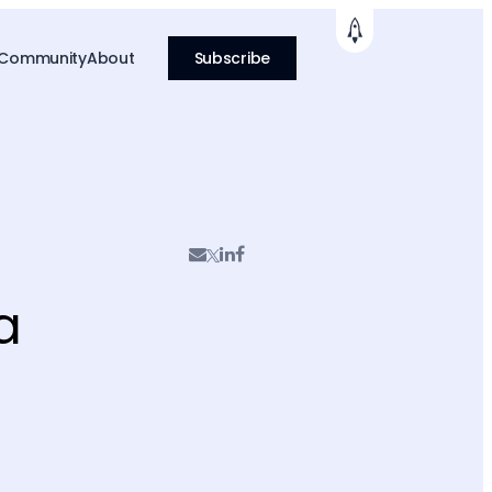
 Community
About
Subscribe
a