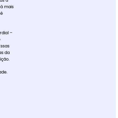
as à
rá mais
 é
dial –
e
Essas
as da
ição.
ade.