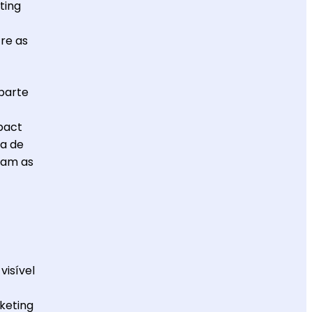
ting
re as
parte
pact
ia de
iam as
visível
keting