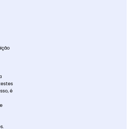
uição
a
testes
sso, é
 e
s.