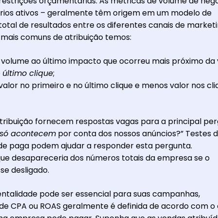
 restrições orçamentárias. As métricas de volume de neg
ários ativos – geralmente têm origem em um modelo de
 total de resultados entre os diferentes canais de market
s mais comuns de atribuição temos:
 o volume ao último impacto que ocorreu mais próximo da
e
último clique
;
valor no primeiro e no último clique e menos valor nos cli
atribuição fornecem respostas vagas para a principal per
só acontecem
por conta dos nossos anúncios?” Testes 
de paga podem ajudar a responder esta pergunta.
que desapareceria dos números totais da empresa se o
se desligado.
ntalidade pode ser essencial para suas campanhas,
 de CPA ou ROAS geralmente é definida de acordo com o 