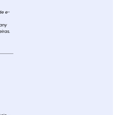
de e-
pany
iras.