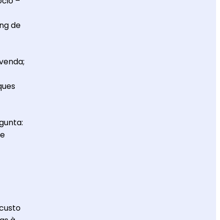
ócio –
ing de
 venda;
ques
gunta:
de
custo