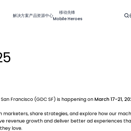
移动先锋
解决方案
产品
资源中心
Mobile Heroes
25
San Francisco (GDC SF) is happening on
March 17-21, 2
ith marketers, share strategies, and explore how our mac
ive revenue growth and deliver better ad experiences tha
they love.