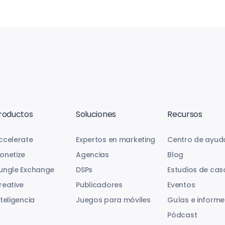
roductos
Soluciones
Recursos
ccelerate
Expertos en marketing
Centro de ayud
onetize
Agencias
Blog
ungle Exchange
DSPs
Estudios de cas
reative
Publicadores
Eventos
nteligencia
Juegos para móviles
Guías e informe
Pódcast