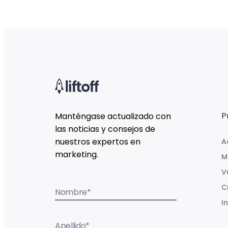
P
Manténgase actualizado con
las noticias y consejos de
nuestros expertos en
A
marketing.
M
V
C
Nombre
*
I
Apellido
*