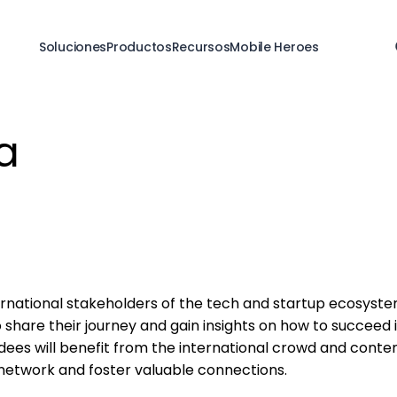
Soluciones
Productos
Recursos
Mobile Heroes
a
ernational stakeholders of the tech and startup ecosystem
o share their journey and gain insights on how to succeed i
dees will benefit from the international crowd and conte
o network and foster valuable connections.