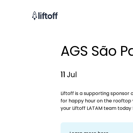
AGS São P
11
Jul
Liftoff is a supporting sponsor 
for happy hour on the rooftop 
your Liftoff LATAM team today f