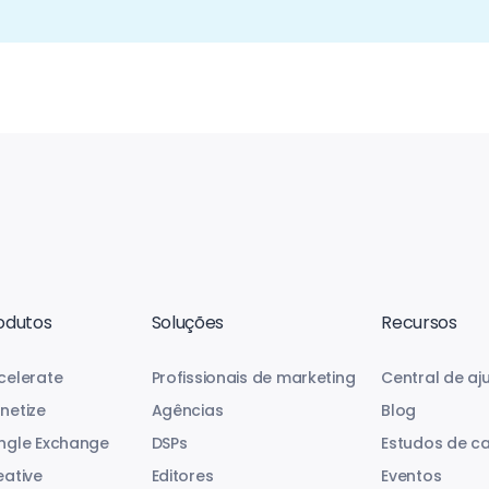
odutos
Soluções
Recursos
celerate
Profissionais de marketing
Central de aj
netize
Agências
Blog
ngle Exchange
DSPs
Estudos de c
eative
Editores
Eventos