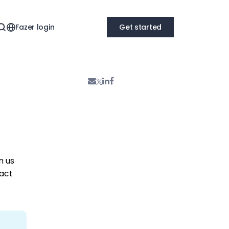
Fazer login
Get started
n us
tact