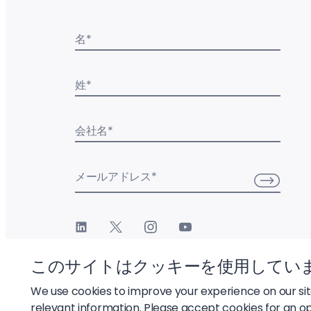
名
*
姓
*
会社名
*
メールアドレス
*
このサイトはクッキーを使用してい
We use cookies to improve your experience on our si
relevant information. Please accept cookies for an o
© 2026 Liftoff, Inc.