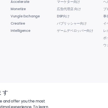
Accelerate
マーケター向け
ヘ
Monetize
広告代理店 向け
ブ
Vungle Exchange
DSP向け
事
Creative
パブリッシャー向け
イ
Intelligence
ゲームデベロッパー向け
レ
ポ
ウ
ます
te and offer you the most
ptimal experience. To learn