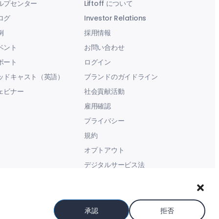
ルプセンター
Liftoff について
ログ
Investor Relations
例
採用情報
ベント
お問い合わせ
ポート
ログイン
ッドキャスト（英語）
ブランドのガイドライン
ェビナー
社会貢献活動
雇用確認
プライバシー
規約
オプトアウト
デジタルサービス法
現代奴隷に関する声明
承認
拒否